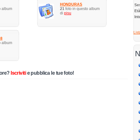
HONDURAS
Se
o album
21
foto in questo album
E
di
pisu
Int
List
08
o album
N
tore?
Iscriviti
e pubblica le tue foto!