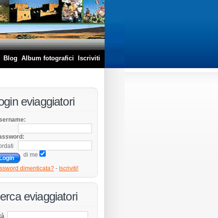
Blog
Album fotografici
Iscriviti
ogin eviaggiatori
sername:
assword:
ordati
di me
ssword dimenticata?
-
Iscriviti!
erca eviaggiatori
tà