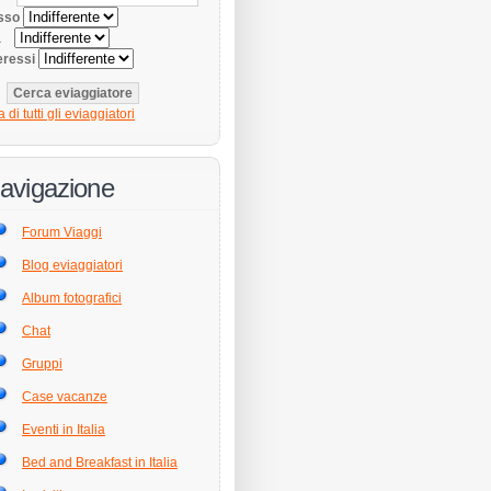
sso
tà
eressi
a di tutti gli eviaggiatori
avigazione
Forum Viaggi
Blog eviaggiatori
Album fotografici
Chat
Gruppi
Case vacanze
Eventi in Italia
Bed and Breakfast in Italia