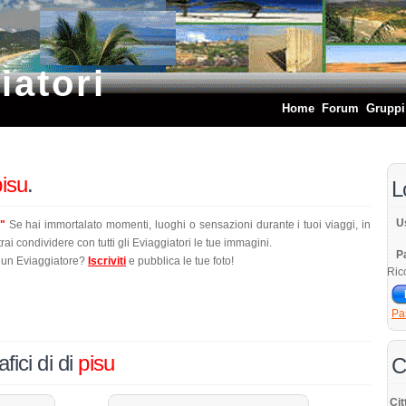
iatori
Home
Forum
Gruppi
pisu
.
L
U
m"
Se hai immortalato momenti, luoghi o sensazioni durante i tuoi viaggi, in
rai condividere con tutti gli Eviaggiatori le tue immagini.
P
 un Eviaggiatore?
Iscriviti
e pubblica le tue foto!
Ric
Pa
fici di di
pisu
C
Cit