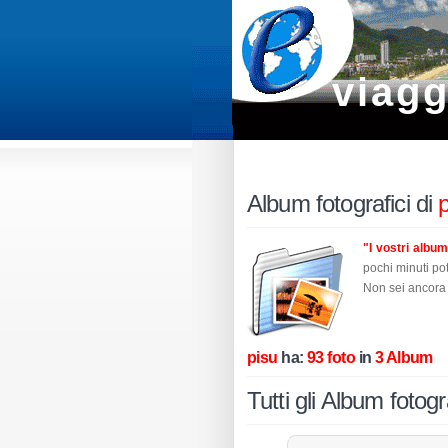
viagg
Album fotografici di
"I vostri albu
pochi minuti pot
Non sei ancora
pisu
ha:
93 foto
in
3 Album
Tutti gli Album fotogra