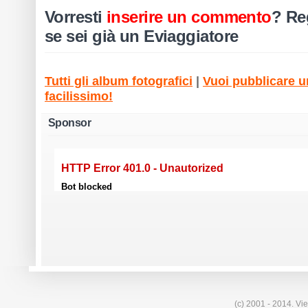
Vorresti
inserire un commento
?
Reg
se sei già un Eviaggiatore
Tutti gli album fotografici
|
Vuoi pubblicare un
facilissimo!
Sponsor
(c) 2001 - 2014. Vie