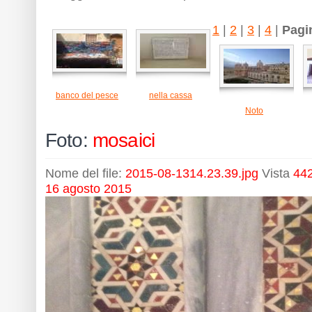
1
|
2
|
3
|
4
|
Pagi
banco del pesce
nella cassa
Noto
Foto:
mosaici
Nome del file:
2015-08-1314.23.39.jpg
Vista
442
16 agosto 2015