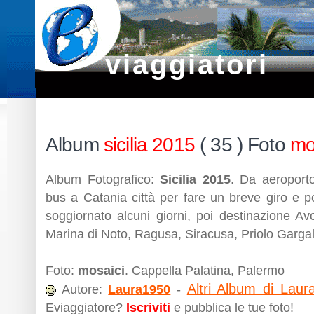
viaggiatori
Album
sicilia 2015
( 35 ) Foto
mo
Album Fotografico:
Sicilia 2015
. Da aeroport
bus a Catania città per fare un breve giro e po
soggiornato alcuni giorni, poi destinazione Av
Marina di Noto, Ragusa, Siracusa, Priolo Garga
Foto:
mosaici
. Cappella Palatina, Palermo
Altri Album di Laur
Autore:
Laura1950
-
Eviaggiatore?
Iscriviti
e pubblica le tue foto!