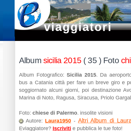
viaggiatori
Album
sicilia 2015
( 35 ) Foto
ch
Album Fotografico:
Sicilia 2015
. Da aeroport
bus a Catania città per fare un breve giro e po
soggiornato alcuni giorni, poi destinazione Av
Marina di Noto, Ragusa, Siracusa, Priolo Garga
Foto:
chiese di Palermo
. insolite visioni
Altri Album di Laur
Autore:
Laura1950
-
Eviaggiatore?
Iscriviti
e pubblica le tue foto!