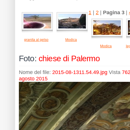
1
|
2
|
Pagina 3
|
granita al gelso
Modica
Modica
le
Foto:
chiese di Palermo
Nome del file:
2015-08-1311.54.49.jpg
Vista
762
agosto 2015