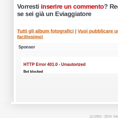
Vorresti
inserire un commento
?
Reg
se sei già un Eviaggiatore
Tutti gli album fotografici
|
Vuoi pubblicare un
facilissimo!
Sponsor
(c) 2001 - 2014. Vie