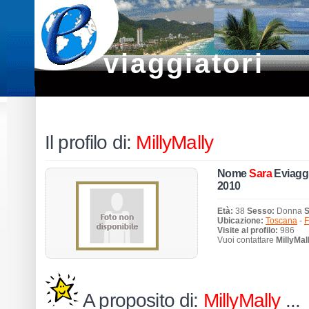
viaggiatori
Il profilo di:
MillyMally
Nome
Sara
Eviaggi
2010
Età:
38
Sesso:
Donna
S
Ubicazione:
Toscana
-
F
Visite al profilo:
986
Vuoi contattare
MillyMal
A proposito di:
MillyMally
...