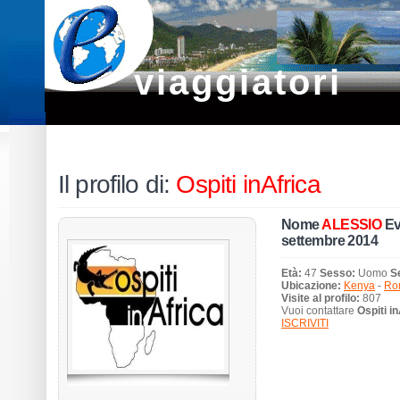
viaggiatori
Il profilo di:
Ospiti inAfrica
Nome
ALESSIO
Ev
settembre 2014
Età:
47
Sesso:
Uomo
S
Ubicazione:
Kenya
-
Ro
Visite al profilo:
807
Vuoi contattare
Ospiti i
ISCRIVITI