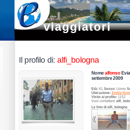
viaggiatori
Il profilo di:
alfi_bologna
Nome
alfonso
Evia
settembre 2009
Età:
61
Sesso:
Uomo
S
Ubicazione:
Emilia Ro
Visite al profilo:
1152
Vuoi contattare
alfi_bol
Le foto di alfi_bologna