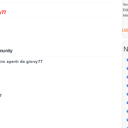
Se
E
y77
Int
List
N
munity
tro aperti da giovy77
7