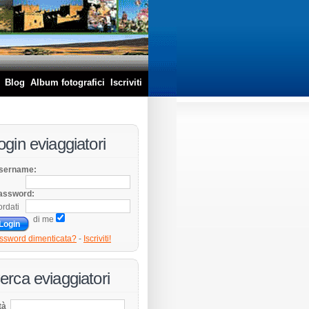
Blog
Album fotografici
Iscriviti
ogin eviaggiatori
sername:
assword:
ordati
di me
ssword dimenticata?
-
Iscriviti!
erca eviaggiatori
tà