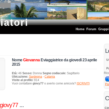
iatori
Home
Forum
Gruppi
L
Nome
Giovanna
Eviaggiatrice da giovedì 23 aprile
U
2015
P
Ric
Età:
46
Sesso:
Donna
Segno zodiacale:
Sagittario
Ubicazione:
Sardegna
-
Catania
Visite al profilo:
914
Vuoi contattare
giovy77
o averlo come amico/a?
ISCRIVITI
Pa
C
giovy77
...
Cit