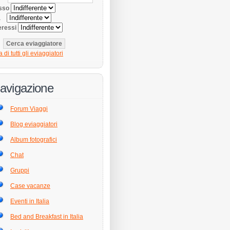
sso
tà
eressi
a di tutti gli eviaggiatori
avigazione
Forum Viaggi
Blog eviaggiatori
Album fotografici
Chat
Gruppi
Case vacanze
Eventi in Italia
Bed and Breakfast in Italia