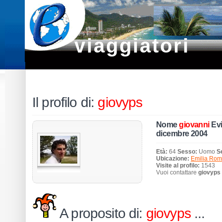
viaggiatori
Il profilo di:
giovyps
Nome
giovanni
Evi
dicembre 2004
Età:
64
Sesso:
Uomo
S
Ubicazione:
Emilia Ro
Visite al profilo:
1543
Vuoi contattare
giovyps
A proposito di:
giovyps
...