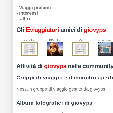
-
Viaggi preferiti
-
Interessi
..
altro
Gli
Eviaggiatori
amici di
giovyps
carlotta
BIMBAZ
Mì
susanna7
Attività di
giovyps
nella communit
Gruppi di viaggio e d'incontro apert
Nessun gruppo di viaggio gestito da giovyps
Album fotografici di giovyps