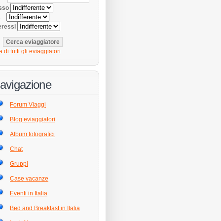
sso
tà
eressi
a di tutti gli eviaggiatori
avigazione
Forum Viaggi
Blog eviaggiatori
Album fotografici
Chat
Gruppi
Case vacanze
Eventi in Italia
Bed and Breakfast in Italia