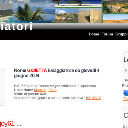
iatori
Home
Forum
Gruppi
L
Nome
GIOIETTA
Eviaggiatrice da giovedì 4
U
giugno 2009
P
Ric
Età:
65
Sesso:
Donna
Segno zodiacale:
Capricorno
Ubicazione:
Marche
-
Fano
Visite al profilo:
840
Vuoi contattare
joy61
o averlo come amico/a?
ISCRIVITI
Pa
C
joy61
...
Cit