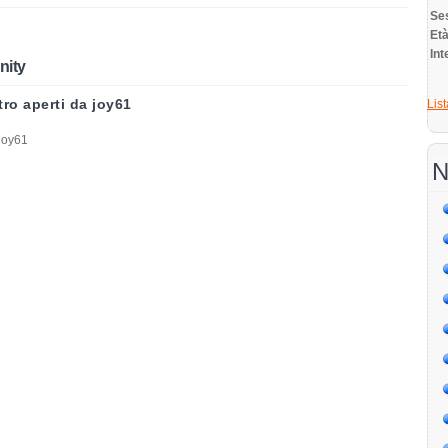
Se
E
Int
nity
tro aperti da joy61
List
 joy61
N