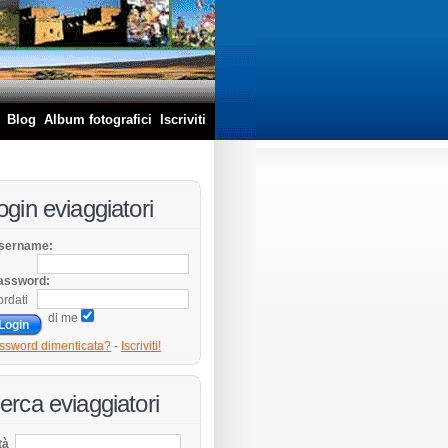
Blog
Album fotografici
Iscriviti
ogin eviaggiatori
sername:
assword:
ordati
di me
ssword dimenticata?
-
Iscriviti!
erca eviaggiatori
tà