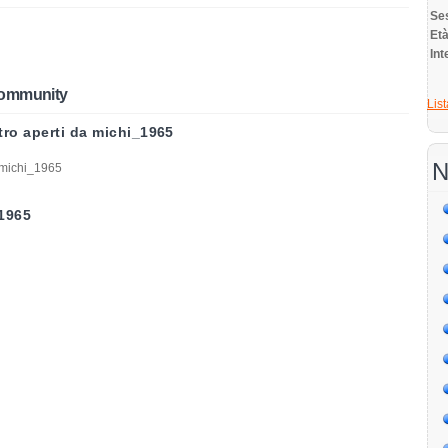
Se
E
Int
community
List
tro aperti da michi_1965
N
 michi_1965
_1965