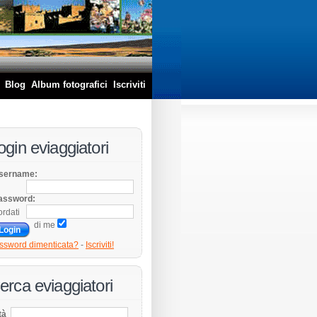
Blog
Album fotografici
Iscriviti
ogin eviaggiatori
sername:
assword:
ordati
di me
ssword dimenticata?
-
Iscriviti!
erca eviaggiatori
tà