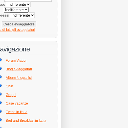
sso
tà
eressi
a di tutti gli eviaggiatori
avigazione
Forum Viaggi
Blog eviaggiatori
Album fotografici
Chat
Gruppi
Case vacanze
Eventi in Italia
Bed and Breakfast in Italia