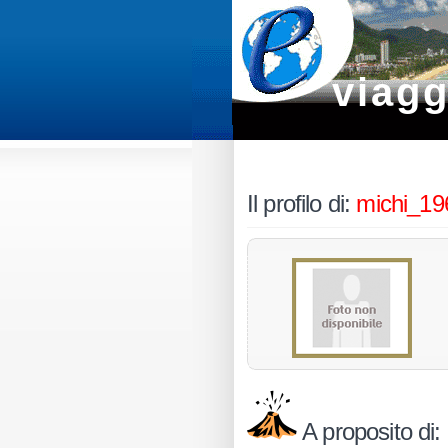
viagg
Il profilo di:
michi_19
A proposito di: