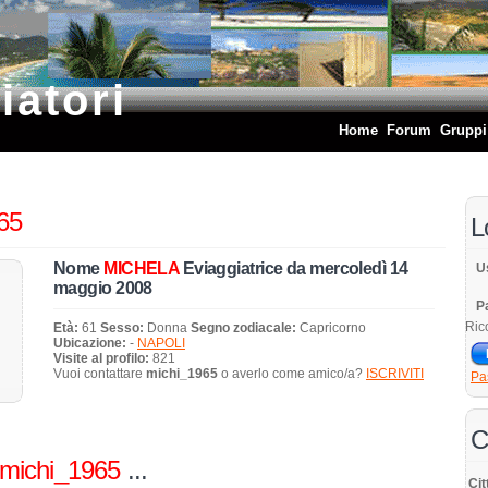
iatori
Home
Forum
Gruppi
65
L
Nome
MICHELA
Eviaggiatrice da mercoledì 14
U
maggio 2008
P
Ric
Età:
61
Sesso:
Donna
Segno zodiacale:
Capricorno
Ubicazione:
-
NAPOLI
Visite al profilo:
821
Vuoi contattare
michi_1965
o averlo come amico/a?
ISCRIVITI
Pa
C
michi_1965
...
Cit