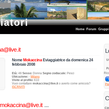
iatori
Home
Forum
Gruppi
a@live.it
L
Nome
Mokaccina
Eviaggiatrice da domenica 24
U
febbraio 2008
P
Ric
Età:
48
Sesso:
Donna
Segno zodiacale:
Pesci
Ubicazione:
-
Milano
Visite al profilo:
610
Vuoi contattare
mokaccina@live.it
o averlo come amico/a?
Pa
ISCRIVITI
C
mokaccina@live.it
...
Cit