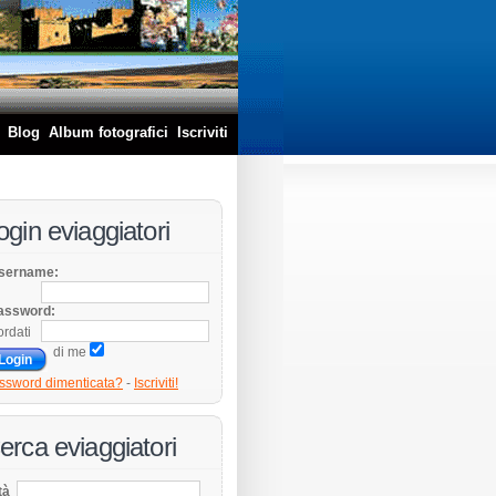
Blog
Album fotografici
Iscriviti
ogin eviaggiatori
sername:
assword:
ordati
di me
ssword dimenticata?
-
Iscriviti!
erca eviaggiatori
tà