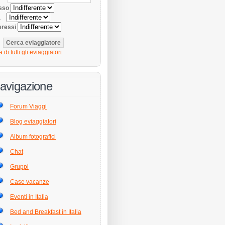
sso
tà
eressi
a di tutti gli eviaggiatori
avigazione
Forum Viaggi
Blog eviaggiatori
Album fotografici
Chat
Gruppi
Case vacanze
Eventi in Italia
Bed and Breakfast in Italia