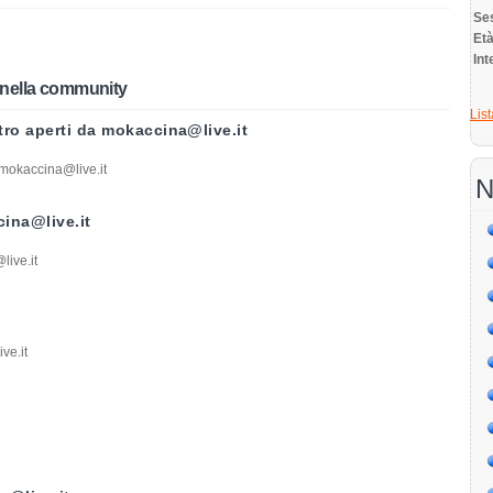
Se
E
Int
nella community
List
tro aperti da mokaccina@live.it
 mokaccina@live.it
N
cina@live.it
ive.it
ve.it