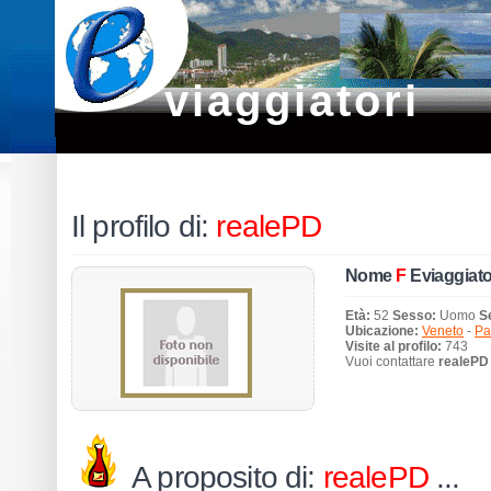
viaggiatori
Il profilo di:
realePD
Nome
F
Eviaggiato
Età:
52
Sesso:
Uomo
S
Ubicazione:
Veneto
-
Pa
Visite al profilo:
743
Vuoi contattare
realePD
A proposito di:
realePD
...