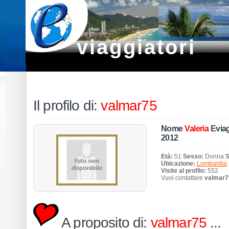
viaggiatori
Il profilo di:
valmar75
Nome
Valeria
Eviag
2012
Età:
51
Sesso:
Donna
S
Ubicazione:
Lombardia
Visite al profilo:
552
Vuoi contattare
valmar7
A proposito di:
valmar75
...