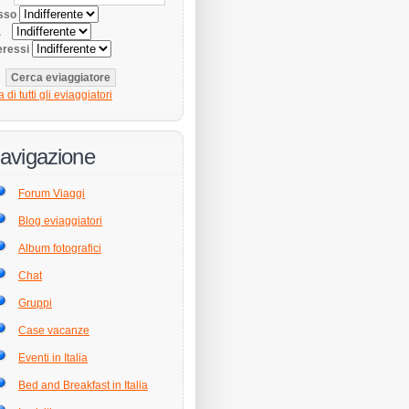
sso
tà
eressi
a di tutti gli eviaggiatori
avigazione
Forum Viaggi
Blog eviaggiatori
Album fotografici
Chat
Gruppi
Case vacanze
Eventi in Italia
Bed and Breakfast in Italia