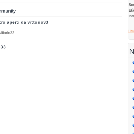
Se
mmunity
E
Int
ro aperti da vittorio33
List
ittorio33
o33
N
3