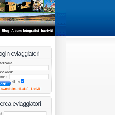
Blog
Album fotografici
Iscriviti
ogin eviaggiatori
sername:
assword:
ordati
di me
ssword dimenticata?
-
Iscriviti!
erca eviaggiatori
tà