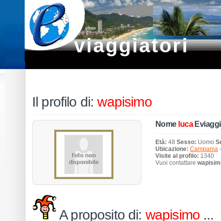
viaggiatori
Il profilo di:
wapisimo
Nome
luca
Eviaggi
Età:
48
Sesso:
Uomo
S
Ubicazione:
Campania
Visite al profilo:
1340
Vuoi contattare
wapisim
A proposito di:
wapisimo
...