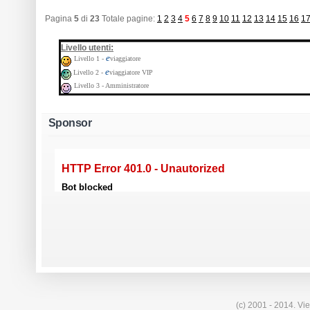
Pagina
5
di
23
Totale pagine:
1
2
3
4
5
6
7
8
9
10
11
12
13
14
15
16
1
:
Livello utenti
e
Livello 1 -
viaggiatore
e
Livello 2 -
viaggiatore VIP
Livello 3 - Amministratore
Sponsor
(c) 2001 - 2014. Vie