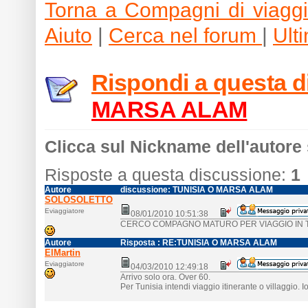
Torna a Compagni di viagg
Aiuto
|
Cerca nel forum
|
Ult
Rispondi a questa 
MARSA ALAM
Clicca sul Nickname dell'autore 
Risposte a questa discussione:
1
Autore
discussione: TUNISIA O MARSA ALAM
SOLOSOLETTO
Eviaggiatore
08/01/2010 10:51:38
CERCO COMPAGNO MATURO PER VIAGGIO IN T
Autore
Risposta
: RE:TUNISIA O MARSA ALAM
ElMartin
Eviaggiatore
04/03/2010 12:49:18
Arrivo solo ora. Over 60.
Per Tunisia intendi viaggio itinerante o villaggio. Io