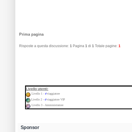
Prima pagina
Risposte a questa discussione:
1
Pagina
1
di
1
Totale pagine:
1
:
Livello utenti
e
Livello 1 -
viaggiatore
e
Livello 2 -
viaggiatore VIP
Livello 3 - Amministratore
Sponsor