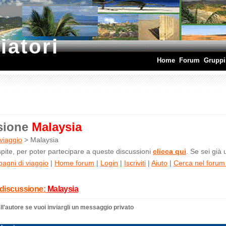
iatori
Home
Forum
Gruppi
sione
Malaysia
viaggio
> Malaysia
ite, per poter partecipare a queste discussioni
clicca qui
. Se sei già
agni di viaggio
|
Home forum
|
Login
|
Iscriviti
|
Aiuto
|
Cerca nel foru
 discussione:
Malaysia
l'autore se vuoi inviargli un messaggio privato