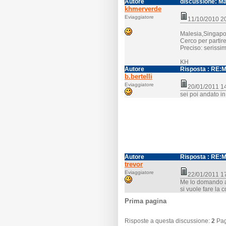
Autore
discussione: Ma
khmerverde
Eviaggiatore
11/10/2010 
Malesia,Singapo
Cerco per partire
Preciso: serissimi
KH
Autore
Risposta
: RE:M
b.bertelli
Eviaggiatore
20/01/2011 
sei poi andato 
Autore
Risposta
: RE:M
trevor
Eviaggiatore
22/01/2011 
Me lo domando an
si vuole fare la 
Prima pagina
Risposte a questa discussione:
2
Pa