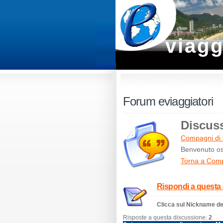
viagg
Forum eviaggiatori
Discus
Compagni di 
Benvenuto osp
Torna a Comp
Rispondi a questa
Clicca sul Nickname del
Risposte a questa discussione:
2