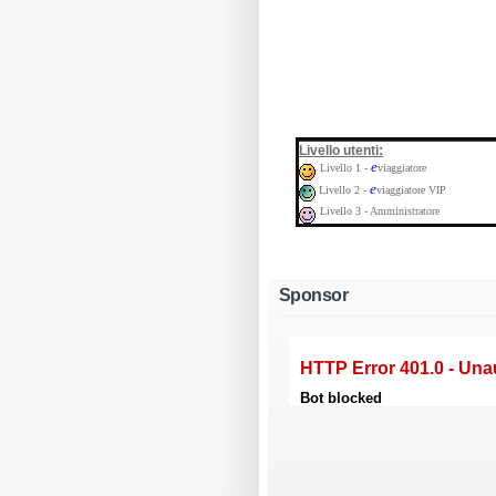
:
Livello utenti
e
Livello 1 -
viaggiatore
e
Livello 2 -
viaggiatore VIP
Livello 3 - Amministratore
Sponsor