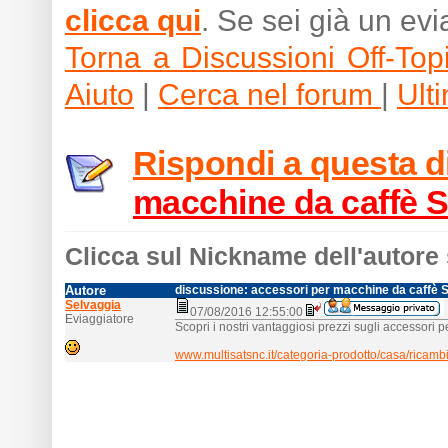
clicca qui
. Se sei già un ev
Torna a Discussioni Off-Top
Aiuto
|
Cerca nel forum
|
Ult
Rispondi a questa 
macchine da caffè 
Clicca sul Nickname dell'autore 
Autore
discussione: accessori per macchine da caffè 
Selvaggia
07/08/2016 12:55:00
Eviaggiatore
Scopri i nostri vantaggiosi prezzi sugli accessori
www.multisatsnc.it/categoria-prodotto/casa/ricamb