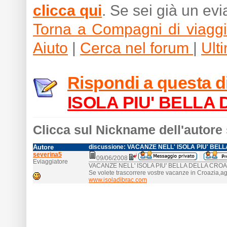
clicca qui
. Se sei già un ev
Torna a Compagni di viagg
Aiuto
|
Cerca nel forum
|
Ult
Rispondi a questa 
ISOLA PIU' BELLA
Clicca sul Nickname dell'autore 
Autore
discussione: VACANZE NELL' ISOLA PIU' BEL
severina5
09/06/2008
Eviaggiatore
VACANZE NELL' ISOLA PIU' BELLA DELLA CROA
Se volete trascorrere vostre vacanze in Croazia,a
www.isoladibrac.com