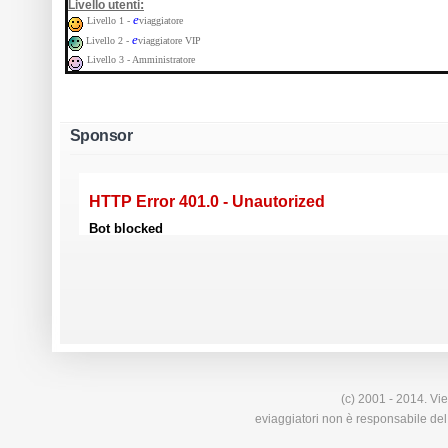
:
Livello utenti
e
Livello 1 -
viaggiatore
e
Livello 2 -
viaggiatore VIP
Livello 3 - Amministratore
Sponsor
(c) 2001 - 2014. Vie
eviaggiatori non è responsabile del 