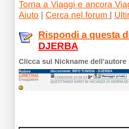
Torna a Viaggi e ancora Via
Aiuto
|
Cerca nel forum
|
Ult
Rispondi a questa 
DJERBA
Clicca sul Nickname dell'autore 
Autore
discussione: INFO TUNISIA - DJERBA
LUNETTA83
15/06/2009 10:56:53
Eviaggiatore
QUEST'ANNO SARO' IN VACANZA 15 GIORNI AD