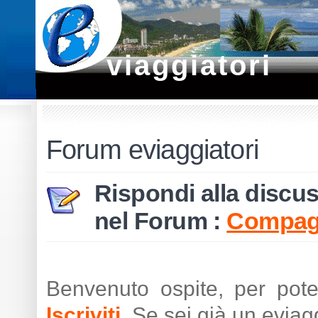
viaggiatori
Forum eviaggiatori
Rispondi alla discu
nel Forum :
Compagn
Benvenuto ospite, per pot
Iscriviti
. Se sei già un eviag