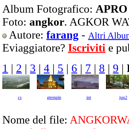
Album Fotografico:
APRO 
Foto:
angkor
. AGKOR W
Autore:
farang
-
Altri Albu
Eviaggiatore?
Iscriviti
e pub
1
|
2
|
3
|
4
|
5
|
6
|
7
|
8
|
9
|
cs
gtemple
int
jun2
Nome del file:
ANGKORWA