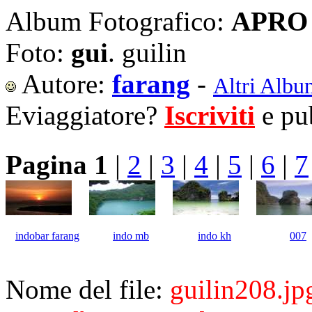
Album Fotografico:
APRO 
Foto:
gui
. guilin
Autore:
farang
-
Altri Albu
Eviaggiatore?
Iscriviti
e pub
Pagina 1
|
2
|
3
|
4
|
5
|
6
|
7
indobar farang
indo mb
indo kh
007
Nome del file:
guilin208.jp