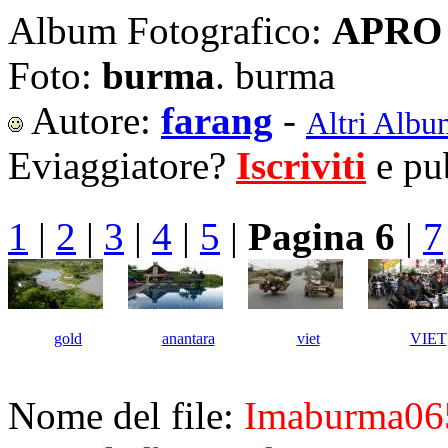
Album Fotografico:
APRO 
Foto:
burma
. burma
Autore:
farang
-
Altri Albu
Eviaggiatore?
Iscriviti
e pub
1
|
2
|
3
|
4
|
5
|
Pagina 6
|
7
gold
anantara
viet
VIET
Nome del file:
Imaburma06