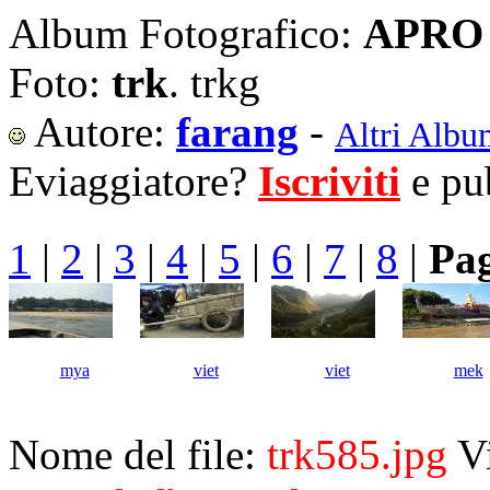
Album Fotografico:
APRO 
Foto:
trk
. trkg
Autore:
farang
-
Altri Albu
Eviaggiatore?
Iscriviti
e pub
1
|
2
|
3
|
4
|
5
|
6
|
7
|
8
|
Pag
mya
viet
viet
mek
Nome del file:
trk585.jpg
V