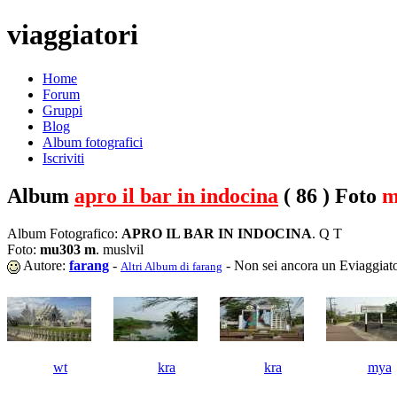
viaggiatori
Home
Forum
Gruppi
Blog
Album fotografici
Iscriviti
Album
apro il bar in indocina
( 86 ) Foto
m
Album Fotografico:
APRO IL BAR IN INDOCINA
. Q T
Foto:
mu303 m
. muslvil
Autore:
farang
-
- Non sei ancora un Eviaggiat
Altri Album di farang
wt
kra
kra
mya