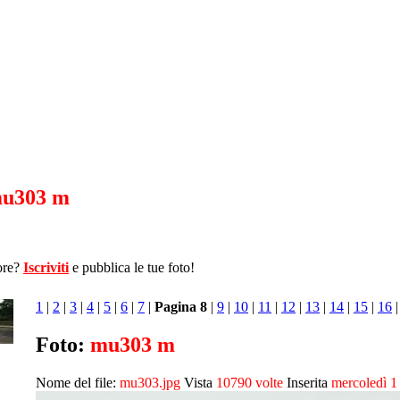
u303 m
ore?
Iscriviti
e pubblica le tue foto!
1
|
2
|
3
|
4
|
5
|
6
|
7
|
Pagina 8
|
9
|
10
|
11
|
12
|
13
|
14
|
15
|
16
Foto:
mu303 m
Nome del file:
mu303.jpg
Vista
10790 volte
Inserita
mercoledì 1