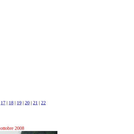
|
17
|
18
|
19
|
20
|
21
|
22
 ottobre 2008