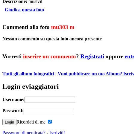
Descrizione:
muslvil
Giudica questa foto
Commenti alla foto
mu303 m
Nessun commento su questa foto ancora presente
Vorresti
inserire un commento
?
Registrati
oppure
ent
Tutti gli album fotografici
|
Vuoi pubblicare un tuo Album? Iscrivit
Login eviaggiatori
Username:
Password:
Ricordati di me
Password dimenticata?
-
Iscriviti!