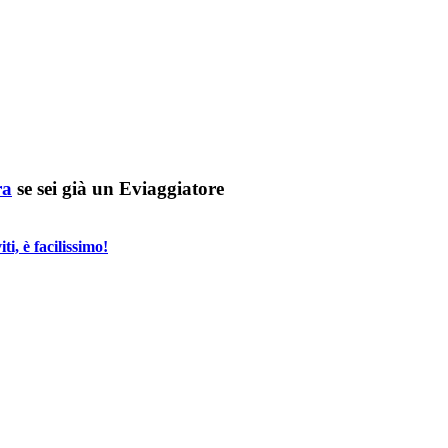
ra
se sei già un Eviaggiatore
i, è facilissimo!