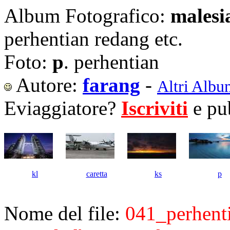
Album Fotografico:
malesi
perhentian redang etc.
Foto:
p
. perhentian
Autore:
farang
-
Altri Albu
Eviaggiatore?
Iscriviti
e pub
kl
caretta
ks
p
Nome del file:
041_perhent