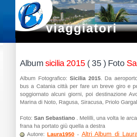
viaggiatori
Album
sicilia 2015
( 35 ) Foto
Sa
Album Fotografico:
Sicilia 2015
. Da aeroport
bus a Catania città per fare un breve giro e po
soggiornato alcuni giorni, poi destinazione Av
Marina di Noto, Ragusa, Siracusa, Priolo Garga
Foto:
San Sebastiano
. Melilli, una volta le ar
frana ha portato giù quella a destra
Altri Album di Laur
Autore:
Laura1950
-