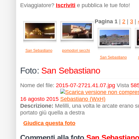
Eviaggiatore?
Iscriviti
e pubblica le tue foto!
Pagina 1
|
2
|
3
|
San Sebastiano
pomodori secchi
San Sebastiano
Foto:
San Sebastiano
Nome del file:
2015-07-2721.41.07.jpg
Vista
585
16 agosto 2015
Descrizione:
Melilli, una volta le arcate erano s
portato giù quella a destra
Giudica questa foto
Commenti alla foto
San Sebastian