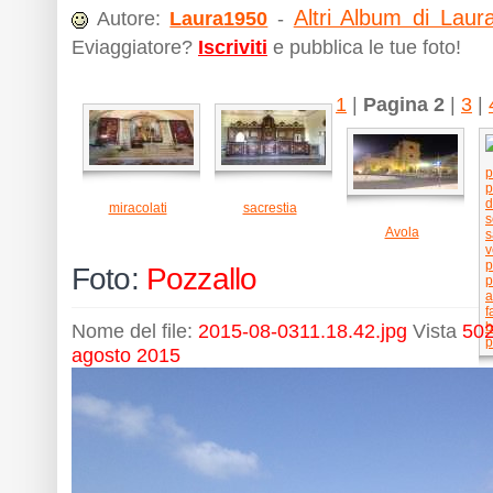
Altri Album di Laur
Autore:
Laura1950
-
Eviaggiatore?
Iscriviti
e pubblica le tue foto!
1
|
Pagina 2
|
3
|
miracolati
sacrestia
Avola
Foto:
Pozzallo
Nome del file:
2015-08-0311.18.42.jpg
Vista
502
agosto 2015