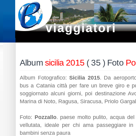
viaggiatori
Album
sicilia 2015
( 35 ) Foto
Po
Album Fotografico:
Sicilia 2015
. Da aeroport
bus a Catania città per fare un breve giro e po
soggiornato alcuni giorni, poi destinazione Av
Marina di Noto, Ragusa, Siracusa, Priolo Garga
Foto:
Pozzallo
. paese molto pulito, acqua de
vellutata, ideale per chi ama passeggiare i
bambini senza paura