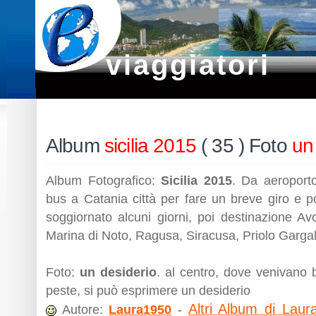
viaggiatori
Album
sicilia 2015
( 35 ) Foto
un
Album Fotografico:
Sicilia 2015
. Da aeroport
bus a Catania città per fare un breve giro e po
soggiornato alcuni giorni, poi destinazione Av
Marina di Noto, Ragusa, Siracusa, Priolo Garga
Foto:
un desiderio
. al centro, dove venivano b
peste, si può esprimere un desiderio
Altri Album di Laur
Autore:
Laura1950
-