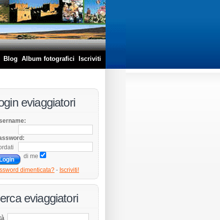
Blog
Album fotografici
Iscriviti
ogin eviaggiatori
sername:
assword:
ordati
di me
ssword dimenticata?
-
Iscriviti!
erca eviaggiatori
tà