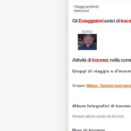
-
Viaggi preferiti
-
Interessi
Gli
Eviaggiatori
amici di
koc
IGPAO
Attività di
kocmoc
nella com
Gruppi di viaggio e d'inco
Gruppo:
Milano - Turismo fuori-port
Album fotografici di kocmo
Nessun album creato da kocmoc
Blog di kocmoc