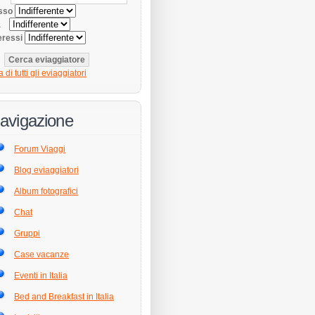
sso
tà
eressi
a di tutti gli eviaggiatori
avigazione
Forum Viaggi
Blog eviaggiatori
Album fotografici
Chat
Gruppi
Case vacanze
Eventi in Italia
Bed and Breakfast in Italia