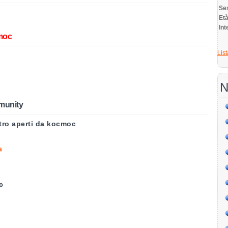
Se
E
Int
moc
List
N
munity
ntro aperti da kocmoc
a
c