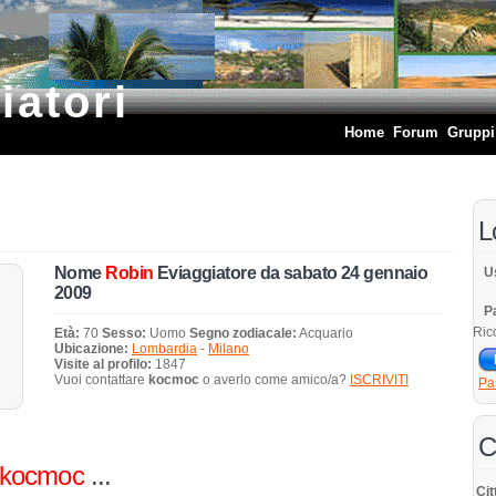
iatori
Home
Forum
Gruppi
L
Nome
Robin
Eviaggiatore da sabato 24 gennaio
U
2009
P
Ric
Età:
70
Sesso:
Uomo
Segno zodiacale:
Acquario
Ubicazione:
Lombardia
-
Milano
Visite al profilo:
1847
Vuoi contattare
kocmoc
o averlo come amico/a?
ISCRIVITI
Pa
C
kocmoc
...
Cit