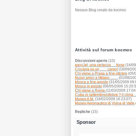
Nessun Blog creato da kocmoc
Attività sul forum kocmoc
Discussioni aperte
(10)
easyJet, una certezza .... forse
(16/09
Crociera su un ....... cargo!
(16/09/200
Chi viene a Praga a fine ottobre
(05/
Nuovi amici a Milano ........
(01/08/200
Mosca a fine agosto
(31/05/2009 09:
Mosca in agosto
(06/05/2009 15:20:
Chi viene a Roma
(11/03/2009 17:04
Cuba in settembre/ottobre ? il clima ...
Museo A.M.
(18/02/2009 16:23:07)
Museo Aeronautico di Vigna di Valle
Repliche
(15)
Sponsor