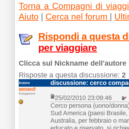
Torna a Compagni di viagg
Aiuto
|
Cerca nel forum
|
Ult
Rispondi a questa 
per viaggiare
Clicca sul Nickname dell'autore 
Risposte a questa discussione:
2
discussione: cerco compag
Autore
gennaro9
Eviaggiatore
25/02/2010 23:09:46
Cerco persona (uono/donna) p
Sud America (paesi Brasile, 
Australia, per febbraio o ma
educato e riservato, si richie