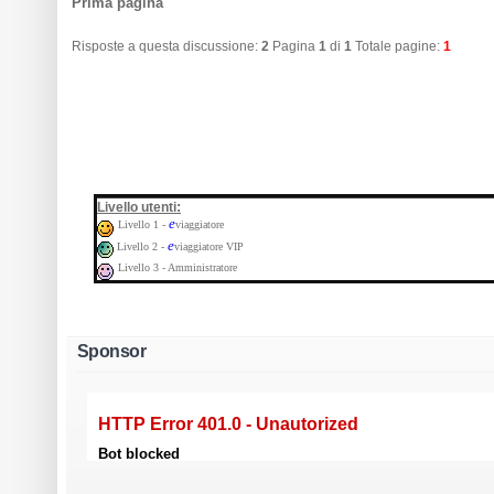
Prima pagina
Risposte a questa discussione:
2
Pagina
1
di
1
Totale pagine:
1
:
Livello utenti
e
Livello 1 -
viaggiatore
e
Livello 2 -
viaggiatore VIP
Livello 3 - Amministratore
Sponsor