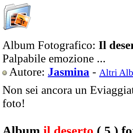
Album Fotografico:
Il dese
Palpabile emozione ...
Autore:
Jasmina
-
Altri Al
Non sei ancora un Eviaggia
foto!
Album
il deserto
( 5 ) fo