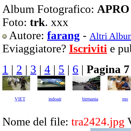
Album Fotografico:
APRO 
Foto:
trk
. xxx
Autore:
farang
-
Altri Albu
Eviaggiatore?
Iscriviti
e pub
1
|
2
|
3
|
4
|
5
|
6
|
Pagina 7
VIET
indoair
birmania
mo
Nome del file:
tra2424.jpg
V