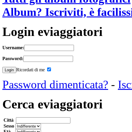
Album? Iscriviti, è facilis
Login eviaggiatori
Username:
Password:
Ricordati di me
Password dimenticata?
-
Isc
Cerca eviaggiatori
Città
Sesso
Età