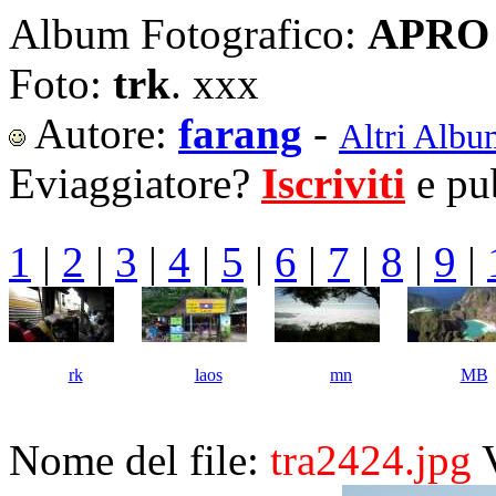
Album Fotografico:
APRO 
Foto:
trk
. xxx
Autore:
farang
-
Altri Albu
Eviaggiatore?
Iscriviti
e pub
1
|
2
|
3
|
4
|
5
|
6
|
7
|
8
|
9
|
rk
laos
mn
MB
Nome del file:
tra2424.jpg
V