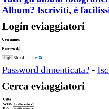
Album? Iscriviti, è facilis
Login eviaggiatori
Username:
Password:
Ricordati di me
Password dimenticata?
-
Isc
Cerca eviaggiatori
Città
Sesso
Età