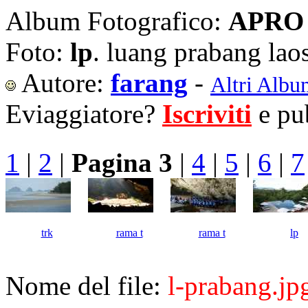
Album Fotografico:
APRO 
Foto:
lp
. luang prabang lao
Autore:
farang
-
Altri Albu
Eviaggiatore?
Iscriviti
e pub
1
|
2
|
Pagina 3
|
4
|
5
|
6
|
7
trk
rama t
rama t
lp
Nome del file:
l-prabang.jp