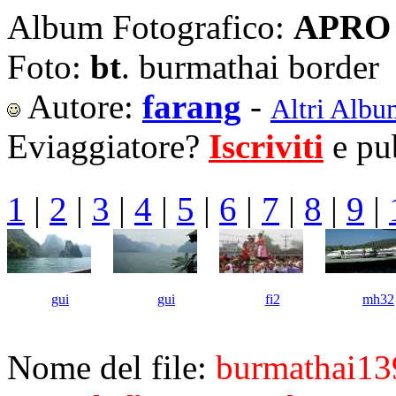
Album Fotografico:
APRO 
Foto:
bt
. burmathai border
Autore:
farang
-
Altri Albu
Eviaggiatore?
Iscriviti
e pub
1
|
2
|
3
|
4
|
5
|
6
|
7
|
8
|
9
|
gui
gui
fi2
mh32
Nome del file:
burmathai13