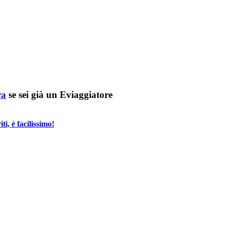
ra
se sei già un Eviaggiatore
i, è facilissimo!