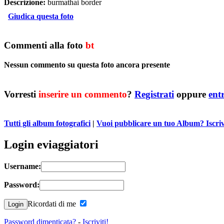
Descrizione:
burmathai border
Giudica questa foto
Commenti alla foto
bt
Nessun commento su questa foto ancora presente
Vorresti
inserire un commento
?
Registrati
oppure
ent
Tutti gli album fotografici
|
Vuoi pubblicare un tuo Album? Iscrivit
Login eviaggiatori
Username:
Password:
Ricordati di me
Password dimenticata?
-
Iscriviti!