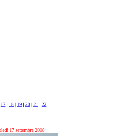
|
17
|
18
|
19
|
20
|
21
|
22
ledì 17 settembre 2008