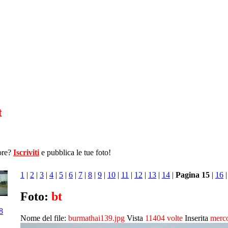
t
ore?
Iscriviti
e pubblica le tue foto!
1
|
2
|
3
|
4
|
5
|
6
|
7
|
8
|
9
|
10
|
11
|
12
|
13
|
14
|
Pagina 15
|
16
Foto:
bt
8
Nome del file:
burmathai139.jpg
Vista
11404 volte
Inserita
merco