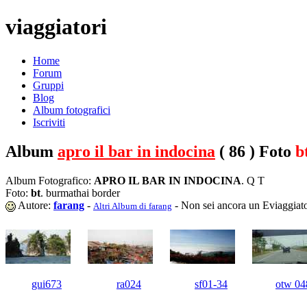
viaggiatori
Home
Forum
Gruppi
Blog
Album fotografici
Iscriviti
Album
apro il bar in indocina
( 86 ) Foto
b
Album Fotografico:
APRO IL BAR IN INDOCINA
. Q T
Foto:
bt
. burmathai border
Autore:
farang
-
- Non sei ancora un Eviaggiat
Altri Album di farang
gui673
ra024
sf01-34
otw 04