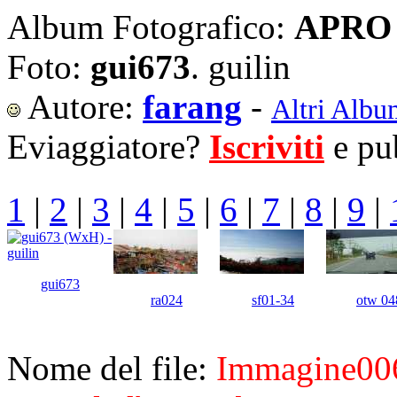
Album Fotografico:
APRO 
Foto:
gui673
. guilin
Autore:
farang
-
Altri Albu
Eviaggiatore?
Iscriviti
e pub
1
|
2
|
3
|
4
|
5
|
6
|
7
|
8
|
9
|
gui673
ra024
sf01-34
otw 04
Nome del file:
Immagine00