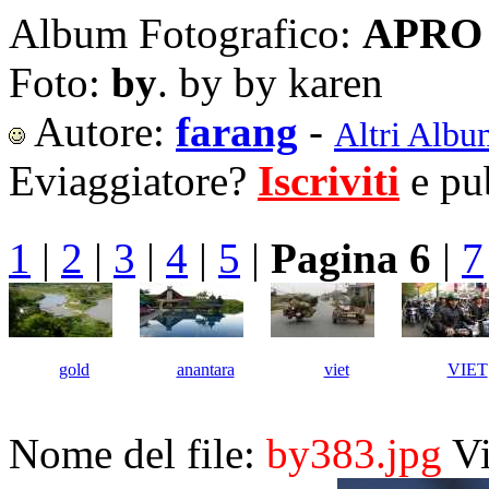
Album Fotografico:
APRO 
Foto:
by
. by by karen
Autore:
farang
-
Altri Albu
Eviaggiatore?
Iscriviti
e pub
1
|
2
|
3
|
4
|
5
|
Pagina 6
|
7
gold
anantara
viet
VIET
Nome del file:
by383.jpg
Vi