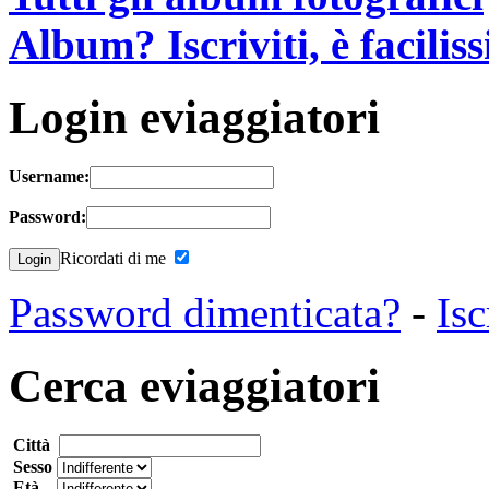
Album? Iscriviti, è facilis
Login eviaggiatori
Username:
Password:
Ricordati di me
Password dimenticata?
-
Isc
Cerca eviaggiatori
Città
Sesso
Età