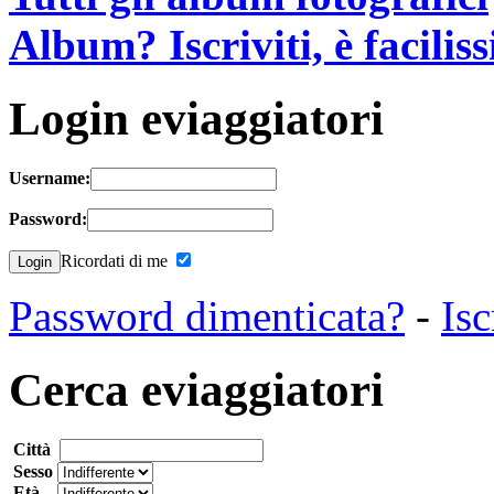
Album? Iscriviti, è facilis
Login eviaggiatori
Username:
Password:
Ricordati di me
Password dimenticata?
-
Isc
Cerca eviaggiatori
Città
Sesso
Età