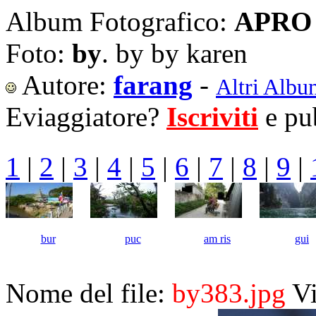
Album Fotografico:
APRO 
Foto:
by
. by by karen
Autore:
farang
-
Altri Albu
Eviaggiatore?
Iscriviti
e pub
1
|
2
|
3
|
4
|
5
|
6
|
7
|
8
|
9
|
bur
puc
am ris
gui
Nome del file:
by383.jpg
Vi