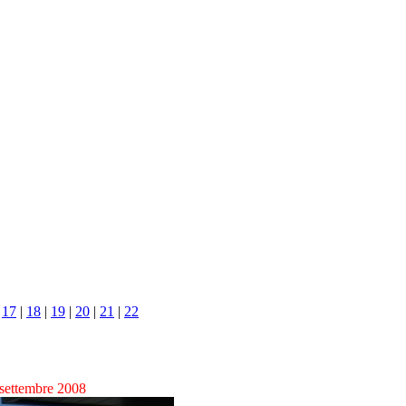
|
17
|
18
|
19
|
20
|
21
|
22
 settembre 2008