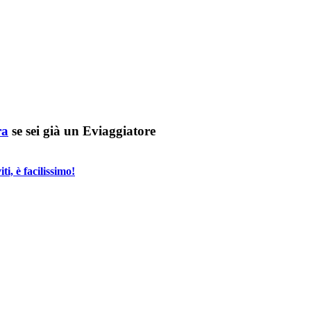
ra
se sei già un Eviaggiatore
i, è facilissimo!