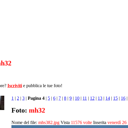
h32
ore?
Iscriviti
e pubblica le tue foto!
1
|
2
|
3
|
Pagina 4
|
5
|
6
|
7
|
8
|
9
|
10
|
11
|
12
|
13
|
14
|
15
|
16
Foto:
mh32
Nome del file:
mhs382.jpg
Vista
11576 volte
Inserita
venerdì 26