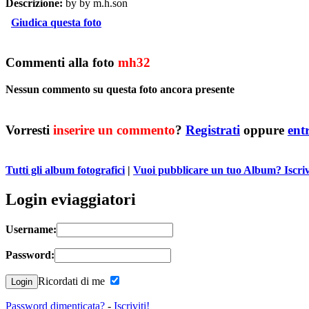
Descrizione:
by by m.h.son
Giudica questa foto
Commenti alla foto
mh32
Nessun commento su questa foto ancora presente
Vorresti
inserire un commento
?
Registrati
oppure
ent
Tutti gli album fotografici
|
Vuoi pubblicare un tuo Album? Iscrivit
Login eviaggiatori
Username:
Password:
Ricordati di me
Password dimenticata?
-
Iscriviti!