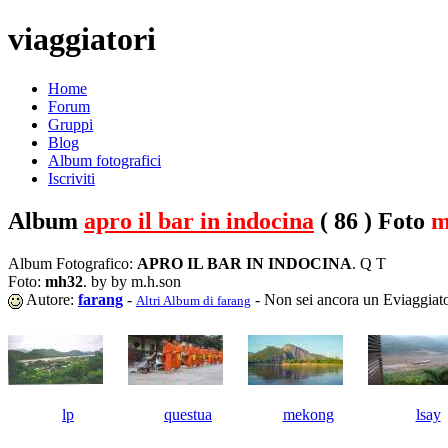
viaggiatori
Home
Forum
Gruppi
Blog
Album fotografici
Iscriviti
Album
apro il bar in indocina
( 86 ) Foto
m
Album Fotografico:
APRO IL BAR IN INDOCINA
. Q T
Foto:
mh32
. by by m.h.son
Autore:
farang
-
- Non sei ancora un Eviaggiat
Altri Album di farang
lp
questua
mekong
lsay