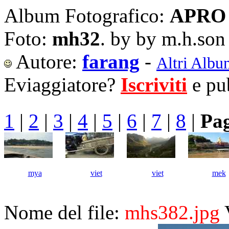
Album Fotografico:
APRO 
Foto:
mh32
. by by m.h.son
Autore:
farang
-
Altri Albu
Eviaggiatore?
Iscriviti
e pub
1
|
2
|
3
|
4
|
5
|
6
|
7
|
8
|
Pag
mya
viet
viet
mek
Nome del file:
mhs382.jpg