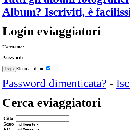
Album? Iscriviti, è facilis
Login eviaggiatori
Username:
Password:
Ricordati di me
Password dimenticata?
-
Isc
Cerca eviaggiatori
Città
Sesso
Età