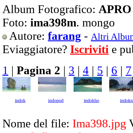
Album Fotografico:
APRO 
Foto:
ima398m
. mongo
Autore:
farang
-
Altri Albu
Eviaggiatore?
Iscriviti
e pub
1
|
Pagina 2
|
3
|
4
|
5
|
6
|
7
indok
indopod
indokho
indokr
Nome del file:
Ima398.jpg
V