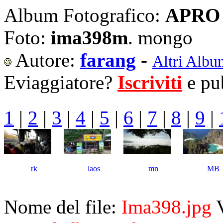
Album Fotografico:
APRO 
Foto:
ima398m
. mongo
Autore:
farang
-
Altri Albu
Eviaggiatore?
Iscriviti
e pub
1
|
2
|
3
|
4
|
5
|
6
|
7
|
8
|
9
|
rk
laos
mn
MB
Nome del file:
Ima398.jpg
V