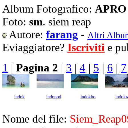
Album Fotografico:
APRO 
Foto:
sm
. siem reap
Autore:
farang
-
Altri Albu
Eviaggiatore?
Iscriviti
e pub
1
|
Pagina 2
|
3
|
4
|
5
|
6
|
7
indok
indopod
indokho
indokr
Nome del file:
Siem_Reap0