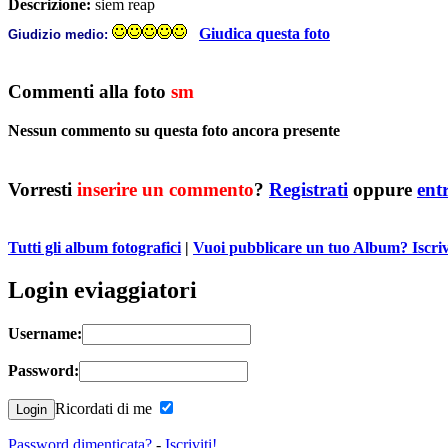
Descrizione:
siem reap
Giudica questa foto
Giudizio medio:
Commenti alla foto
sm
Nessun commento su questa foto ancora presente
Vorresti
inserire un commento
?
Registrati
oppure
ent
Tutti gli album fotografici
|
Vuoi pubblicare un tuo Album? Iscrivit
Login eviaggiatori
Username:
Password:
Ricordati di me
Password dimenticata?
-
Iscriviti!