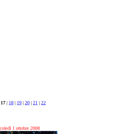
 17
|
18
|
19
|
20
|
21
|
22
coledì 1 ottobre 2008