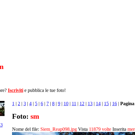
m
ore?
Iscriviti
e pubblica le tue foto!
1
|
2
|
3
|
4
|
5
|
6
|
7
|
8
|
9
|
10
|
11
|
12
|
13
|
14
|
15
|
16
|
Pagina
Foto:
sm
63
Nome del file:
Siem_Reap098.jpg
Vista
11879 volte
Inserita
mer