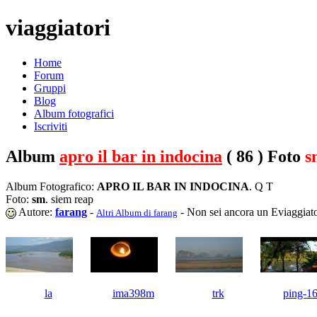
viaggiatori
Home
Forum
Gruppi
Blog
Album fotografici
Iscriviti
Album
apro il bar in indocina
( 86 ) Foto
s
Album Fotografico:
APRO IL BAR IN INDOCINA
. Q T
Foto:
sm
. siem reap
Autore:
farang
-
- Non sei ancora un Eviaggiat
Altri Album di farang
la
ima398m
trk
ping-1