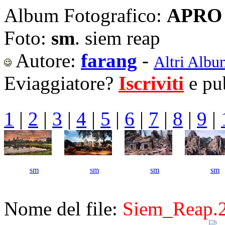
Album Fotografico:
APRO 
Foto:
sm
. siem reap
Autore:
farang
-
Altri Albu
Eviaggiatore?
Iscriviti
e pub
1
|
2
|
3
|
4
|
5
|
6
|
7
|
8
|
9
|
sm
sm
sm
sm
Nome del file:
Siem_Reap.2