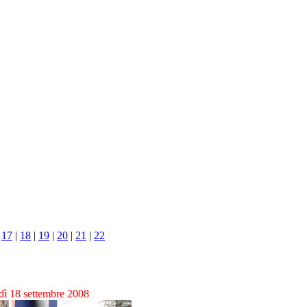
|
17
|
18
|
19
|
20
|
21
|
22
dì 18 settembre 2008