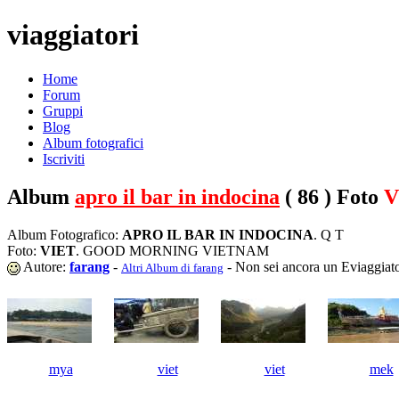
viaggiatori
Home
Forum
Gruppi
Blog
Album fotografici
Iscriviti
Album
apro il bar in indocina
( 86 ) Foto
V
Album Fotografico:
APRO IL BAR IN INDOCINA
. Q T
Foto:
VIET
. GOOD MORNING VIETNAM
Autore:
farang
-
- Non sei ancora un Eviaggiat
Altri Album di farang
mya
viet
viet
mek