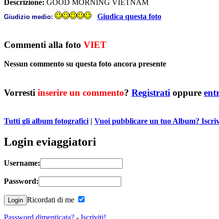
Descrizione:
GOOD MORNING VIETNAM
Giudica questa foto
Giudizio medio:
Commenti alla foto
VIET
Nessun commento su questa foto ancora presente
Vorresti
inserire un commento
?
Registrati
oppure
ent
Tutti gli album fotografici
|
Vuoi pubblicare un tuo Album? Iscrivit
Login eviaggiatori
Username:
Password:
Ricordati di me
Password dimenticata?
-
Iscriviti!