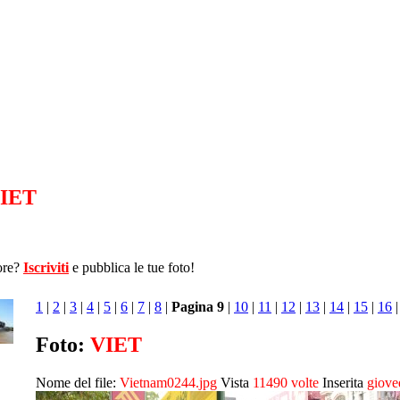
IET
ore?
Iscriviti
e pubblica le tue foto!
1
|
2
|
3
|
4
|
5
|
6
|
7
|
8
|
Pagina 9
|
10
|
11
|
12
|
13
|
14
|
15
|
16
Foto:
VIET
Nome del file:
Vietnam0244.jpg
Vista
11490 volte
Inserita
giove